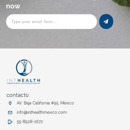
now
contacto
AV.
Baja California #95.
México
info@inthealthmexico.com
55-8928-1672